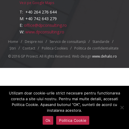
Vezi pe Google Maps
T: +40 264 276 644
M: +40 742 643 279
E:
office@dpconsulting.ro
W:
www.dpconsulting.ro
/
/
/
/
Home
Despre noi
Servicii de consultanță
Standarde
/
/
/
Știri
Contact
Politica Cookies
Politica de confidentialitate
© 2016 GP Proiect. All Rights Reserved. Web design
www.dehalo.ro
Utilizam doar cookie-urile strict necesare pentru functionarea
corecta a site-ului nostru. Pentru mai multe detalii, accesati
Politica Cookie. Apasand butonul "OK", sunteti de acord cu
instalarea acestora.
Ok
Politica Cookie