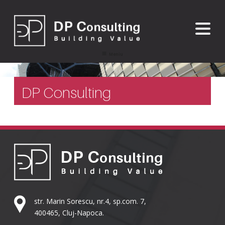
Sari
la
conținut
Meniu
DP Consulting
str. Marin Sorescu, nr.4, sp.com. 7,
400465, Cluj-Napoca.