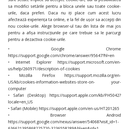
sa modifici setările pentru a bloca unele sau toate cookie-
urile, daca preferi. Daca nu iți place cum acest lucru
afectează experiența ta online, e la fel de ușor sa accepți din
nou cookie-urile. Alege browser-ul tau din lista de mai jos
pentru a afișa instrucțiunile pe care trebuie sa le parcurgi
pentru a dezactiva cookie-urile.
• Google Chrome
https://support.google.com/chrome/answer/95647?hl=en
• Internet Explorer https://support.microsoft.com/en-
us/help/260971/description-of-cookies
• Mozilla Firefox https://support.mozilla.org/en-
US/kb/cookies-information-websites-store-on- your-
computer
• Safari (Desktop) https://support.apple.com/kb/PH5042?
locale=en_US
• Safari (Mobile) https://support.apple.com/en-us/HT201265
• Browser Android
https://support.google.com/nexus/answer/54068?visit_id=1-
636621395868225720-3236558289&hl=en&rd=1