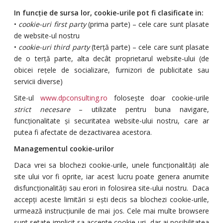
In funcție de sursa lor, cookie-urile pot fi clasificate in:
•
cookie-uri first party
(prima parte) – cele care sunt plasate
de website-ul nostru
•
cookie-uri third party
(terță parte) – cele care sunt plasate
de o terță parte, alta decât proprietarul website-ului (de
obicei rețele de socializare, furnizori de publicitate sau
servicii diverse)
Site-ul
www.dpconsulting.ro
folosește doar cookie-urile
strict necesare
– utilizate pentru buna navigare,
funcționalitate și securitatea website-ului nostru, care ar
putea fi afectate de dezactivarea acestora.
Managementul cookie-urilor
Daca vrei sa blochezi cookie-urile, unele funcționalități ale
site ului vor fi oprite, iar acest lucru poate genera anumite
disfuncționalități sau erori in folosirea site-ului nostru. Daca
accepți aceste limitări si ești decis sa blochezi cookie-urile,
urmează instrucțiunile de mai jos. Cele mai multe browsere
sunt setate implicit sa accepte cookie-uri, dar ai posibilitatea